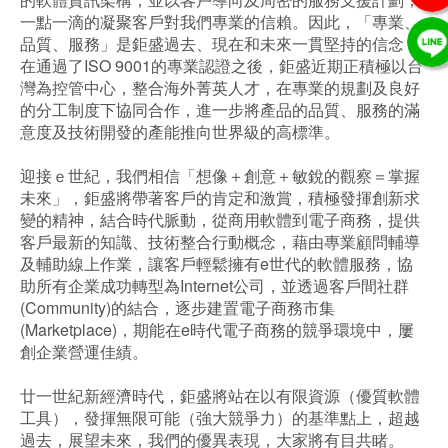
一點一滴的凝聚客戶對我們專業的信賴。因此，「專業、
品質、服務」是鉅盛過去、現在和未來一貫堅持的信念，
在通過了ISO 9001的專業認證之後，鉅盛近期正積極以台
灣為控管中心，整合海外菁英人才，在專業的規劃及良好
的分工制度下協同合作，進一步將產品的品質、服務的滿
意度及技術開發的產能推向世界級的高標準。
迎接ｅ世紀，我們相信「想像＋創意＋敏銳的觀察＝掌握
未來」，鉅盛將帶著客戶的肯定和激賞，積極發揮創新求
變的精神，結合時代脈動，從商用軟體到電子商務，提供
客戶最新的知識、技術整合行動概念，藉由專業顧問輔導
及輔助線上作業，讓客戶輕鬆擁有e世代的軟體服務，協
助所有企業成功轉型為Internet公司，並透過客戶間社群
(Community)的結合，逐步建置電子商務市集
(Marketplace)，期能在e時代電子商務的競爭環境中，屢
創企業營運佳績。
廿一世紀新經濟時代，鉅盛將站在以有限資源（優質軟體
工具），發揮無限可能（強大競爭力）的基準點上，超越
過去，展望未來，我們的優異表現，大家將有目共睹。